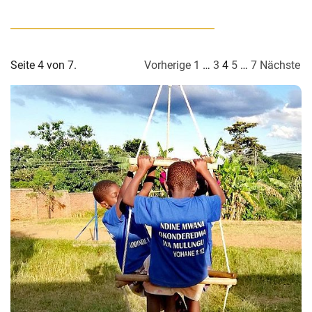
Seite 4 von 7.
Vorherige
1
…
3
4
5
…
7
Nächste